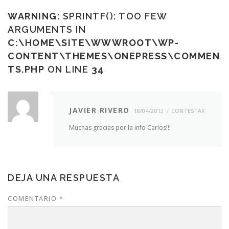
WARNING
: SPRINTF(): TOO FEW
ARGUMENTS IN
C:\HOME\SITE\WWWROOT\WP-
CONTENT\THEMES\ONEPRESS\COMMEN
TS.PHP
ON LINE
34
JAVIER RIVERO
18/04/2012
CONTESTAR
Muchas gracias por la info Carlos!!!
DEJA UNA RESPUESTA
COMENTARIO
*