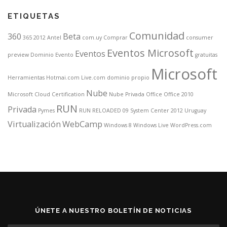
ETIQUETAS
Comunidad
360
Beta
365
2012
Antel
com.uy
Comprar
consumer
Eventos Microsoft
Eventos
preview
Dominio
Evento
gratuitas
Microsoft
Herramientas
Hotmai.com Live.com dominio propio
Nube
Microsoft Cloud Certification
Nube Privada
Office
Office 2010
RUN
Privada
Pymes
RUN RELOADED 09
System Center 2012
Uruguay
Virtualización
WebCamp
Windows 8
Windows Live
WordPress.com
ÚNETE A NUESTRO BOLETÍN DE NOTICIAS