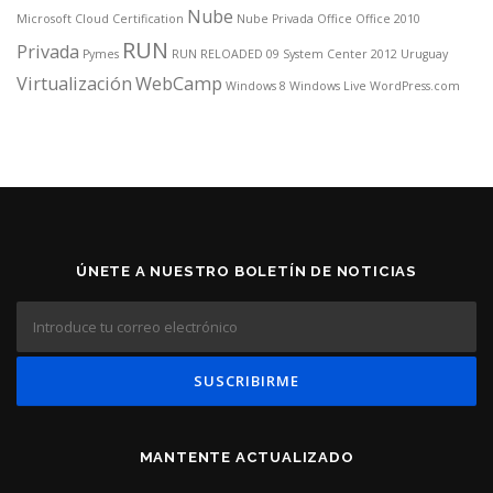
Nube
Microsoft Cloud Certification
Nube Privada
Office
Office 2010
RUN
Privada
Pymes
RUN RELOADED 09
System Center 2012
Uruguay
Virtualización
WebCamp
Windows 8
Windows Live
WordPress.com
ÚNETE A NUESTRO BOLETÍN DE NOTICIAS
MANTENTE ACTUALIZADO