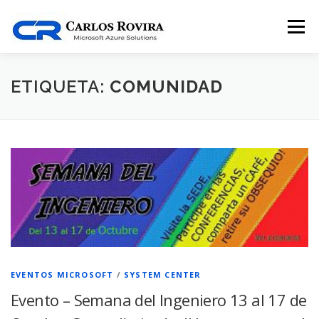
Saltar
al
Menú
contenido
INICIO
BLOG
FOCO
SOBRE MI
ETIQUETA:
COMUNIDAD
CONTÁCTAME
EVENTOS MICROSOFT
/
SYSTEM CENTER
Evento – Semana del Ingeniero 13 al 17 de