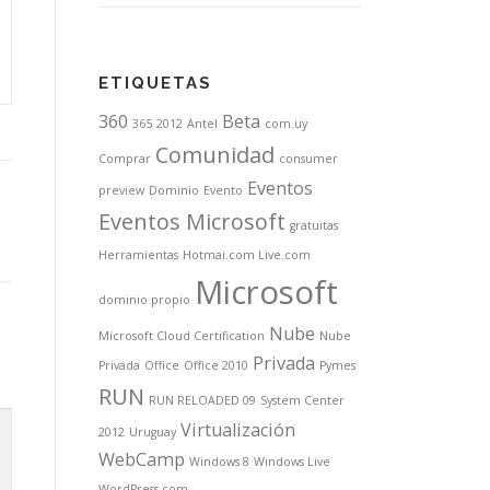
ETIQUETAS
360
Beta
365
2012
Antel
com.uy
Comunidad
Comprar
consumer
Eventos
preview
Dominio
Evento
Eventos Microsoft
gratuitas
Herramientas
Hotmai.com Live.com
Microsoft
dominio propio
Nube
Microsoft Cloud Certification
Nube
Privada
Privada
Office
Office 2010
Pymes
RUN
RUN RELOADED 09
System Center
Virtualización
2012
Uruguay
WebCamp
Windows 8
Windows Live
WordPress.com